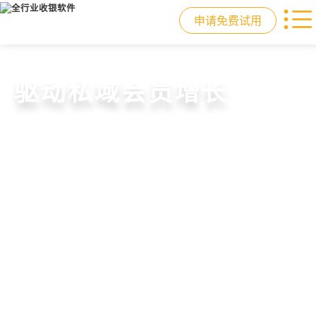
申请免费试用
门店收银，就用店易
重塑门店运营体验
驱动私域会员增长
快速拓展生意边界
智慧收银+商品库存+会员增长+小程序
从极速收银、全渠道库存同步到订单
从支付即会员、精准营销到优惠券互
借助小程序商城、线上引流到线下售
商城，一套系统解决开店管店及业绩
统一处理，重构门店运营流程，实现
通，驱动私域流量沉淀和会员复购，
后，打通全域销售渠道，拓展生意边
增长难题
降本增效与业绩突破
提升忠诚度和营销效果
界，提升顾客体验
申请免费试用
申请免费试用
申请免费试用
申请免费试用