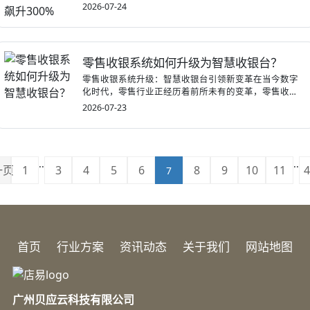
传...
2026-07-24
零售收银系统如何升级为智慧收银台？
零售收银系统升级：智慧收银台引领新变革在当今数字
化时代，零售行业正经历着前所未有的变革，零售收
银...
2026-07-23
..
..
一页
1
3
4
5
6
8
9
10
11
4
7
首页
行业方案
资讯动态
关于我们
网站地图
广州贝应云科技有限公司