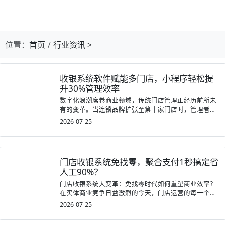
第1张幻灯片，共4张：门店收银，就用店易
位置：
首页
行业资讯
>
主要内容
收银系统软件赋能多门店，小程序轻松提
升30%管理效率
数字化浪潮席卷商业领域，传统门店管理正经历前所未
有的变革。当连锁品牌扩张至第十家门店时，管理者
往...
2026-07-25
门店收银系统免找零，聚合支付1秒搞定省
人工90%？
门店收银系统大变革：免找零时代如何重塑商业效率？
在实体商业竞争日益激烈的今天，门店运营的每一个
环...
2026-07-25