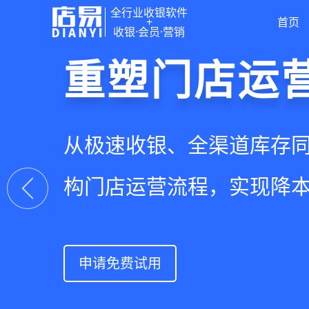
全行业收银软件
+
首页
收银·会员·营销
门店收银，
重塑门店运
驱动私域会
快速拓展生
智慧收银+商品库存+会员
从极速收银、全渠道库存
从支付即会员、精准营销
借助小程序商城、线上引
系统解决开店管店及业绩
构门店运营流程，实现降
流量沉淀和会员复购，提
销售渠道，拓展生意边界
上一张
申请免费试用
申请免费试用
申请免费试用
申请免费试用