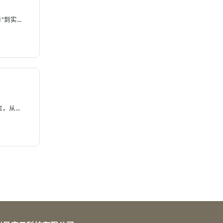
实...
从...