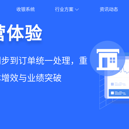
收银系统
行业方案
资讯动态
就用店易
营体验
员增长
意边界
增长+小程序商城，一套
同步到订单统一处理，重
到优惠券互通，驱动私域
流到线下售后，打通全域
增长难题
本增效与业绩突破
升忠诚度和营销效果
，提升顾客体验