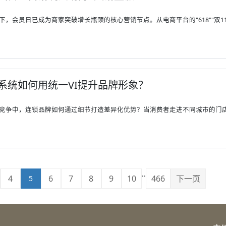
，会员日已成为商家突破增长瓶颈的核心营销节点。从电商平台的"618""双11"到
系统如何用统一VI提升品牌形象？
竞争中，连锁品牌如何通过细节打造差异化优势？当消费者走进不同城市的门店，
..
4
6
7
8
9
10
466
下一页
5