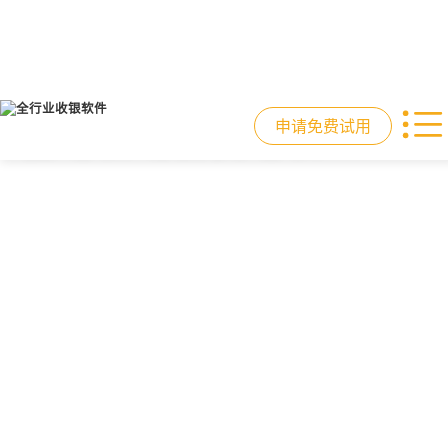
申请免费试用
门店收银，就用店易
重塑门店运营体验
驱动私域会员增长
快速拓展生意边界
智慧收银+商品库存+会员增长+小程序
从极速收银、全渠道库存同步到订单
从支付即会员、精准营销到优惠券互
借助小程序商城、线上引流到线下售
商城，一套系统解决开店管店及业绩
统一处理，重构门店运营流程，实现
通，驱动私域流量沉淀和会员复购，
后，打通全域销售渠道，拓展生意边
增长难题
降本增效与业绩突破
提升忠诚度和营销效果
界，提升顾客体验
申请免费试用
申请免费试用
申请免费试用
申请免费试用