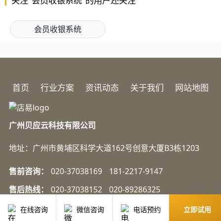
在现代零售环境中，会员收银系统的功能已经不仅仅是简单的支付
工具，而是企业运营中不可或缺的核心环节...
2026-07-14
收银系统方案
会员收银系统如何引爆客流？
在现代零售环境中，会员收银系统的应用已经成为提升门店运营效
率和吸引客流的重要工具。随着消费者对个...
2026-07-03
收银系统方案
会员收银系统如何防止员工私收？解决方案大揭秘
在商业运营中，员工私收现象是商家面临的一大困扰，它不仅会造
成直接的经济损失，还会影响店铺的正常运...
在线咨询
微信咨询
电话预约
立即试用
2026-06-18
收银系统方案
清单体玩转会员收银系统，热销榜打造省时技巧大揭秘
在当今竞争激烈的商业环境中，会员收银系统对于各类店铺的运营
至关重要。它不仅能提高收银效率，还能助...