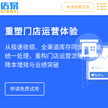
申请免费试用
门店收银，就用店易
重塑门店运营体验
驱动私域会员增长
快速拓展生意边界
智慧收银+商品库存+会员增长+小程序
从极速收银、全渠道库存同步到订单
从支付即会员、精准营销到优惠券互
借助小程序商城、线上引流到线下售
商城，一套系统解决开店管店及业绩
统一处理，重构门店运营流程，实现
通，驱动私域流量沉淀和会员复购，
后，打通全域销售渠道，拓展生意边
增长难题
降本增效与业绩突破
提升忠诚度和营销效果
界，提升顾客体验
申请免费试用
申请免费试用
申请免费试用
申请免费试用