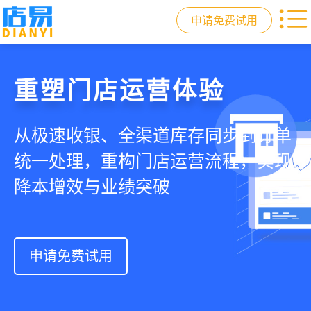
申请免费试用
门店收银，就用店易
重塑门店运营体验
驱动私域会员增长
快速拓展生意边界
智慧收银+商品库存+会员增长+小程序
从极速收银、全渠道库存同步到订单
从支付即会员、精准营销到优惠券互
借助小程序商城、线上引流到线下售
商城，一套系统解决开店管店及业绩
统一处理，重构门店运营流程，实现
通，驱动私域流量沉淀和会员复购，
后，打通全域销售渠道，拓展生意边
增长难题
降本增效与业绩突破
提升忠诚度和营销效果
界，提升顾客体验
申请免费试用
申请免费试用
申请免费试用
申请免费试用