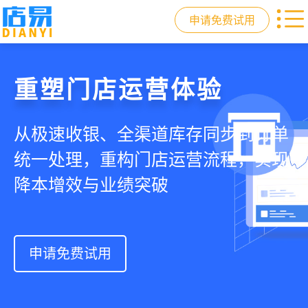
申请免费试用
门店收银，就用店易
重塑门店运营体验
驱动私域会员增长
快速拓展生意边界
智慧收银+商品库存+会员增长+小程序
从极速收银、全渠道库存同步到订单
从支付即会员、精准营销到优惠券互
借助小程序商城、线上引流到线下售
商城，一套系统解决开店管店及业绩
统一处理，重构门店运营流程，实现
通，驱动私域流量沉淀和会员复购，
后，打通全域销售渠道，拓展生意边
增长难题
降本增效与业绩突破
提升忠诚度和营销效果
界，提升顾客体验
申请免费试用
申请免费试用
申请免费试用
申请免费试用