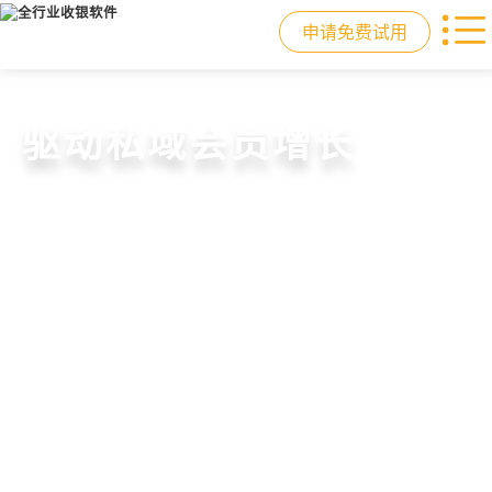
申请免费试用
门店收银，就用店易
重塑门店运营体验
驱动私域会员增长
快速拓展生意边界
智慧收银+商品库存+会员增长+小程序
从极速收银、全渠道库存同步到订单
从支付即会员、精准营销到优惠券互
借助小程序商城、线上引流到线下售
商城，一套系统解决开店管店及业绩
统一处理，重构门店运营流程，实现
通，驱动私域流量沉淀和会员复购，
后，打通全域销售渠道，拓展生意边
增长难题
降本增效与业绩突破
提升忠诚度和营销效果
界，提升顾客体验
申请免费试用
申请免费试用
申请免费试用
申请免费试用