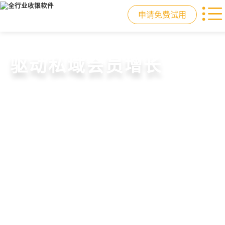
申请免费试用
门店收银，就用店易
重塑门店运营体验
驱动私域会员增长
快速拓展生意边界
智慧收银+商品库存+会员增长+小程序
从极速收银、全渠道库存同步到订单
从支付即会员、精准营销到优惠券互
借助小程序商城、线上引流到线下售
商城，一套系统解决开店管店及业绩
统一处理，重构门店运营流程，实现
通，驱动私域流量沉淀和会员复购，
后，打通全域销售渠道，拓展生意边
增长难题
降本增效与业绩突破
提升忠诚度和营销效果
界，提升顾客体验
申请免费试用
申请免费试用
申请免费试用
申请免费试用