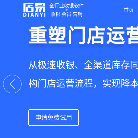
全行业收银软件
+
首页
收银·会员·营销
门店收银，
重塑门店运
驱动私域会
快速拓展生
智慧收银+商品库存+会员
从极速收银、全渠道库存
从支付即会员、精准营销
借助小程序商城、线上引
系统解决开店管店及业绩
构门店运营流程，实现降
流量沉淀和会员复购，提
销售渠道，拓展生意边界
上一张
申请免费试用
申请免费试用
申请免费试用
申请免费试用