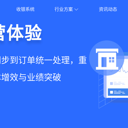
收银系统
行业方案
资讯动态
就用店易
营体验
员增长
意边界
增长+小程序商城，一套
同步到订单统一处理，重
到优惠券互通，驱动私域
流到线下售后，打通全域
增长难题
本增效与业绩突破
升忠诚度和营销效果
，提升顾客体验