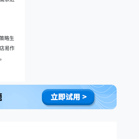
策略生
店易作
。