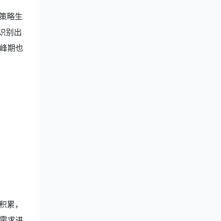
策略生
识别出
峰期也
积累，
需求进