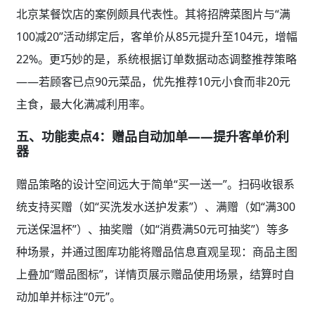
北京某餐饮店的案例颇具代表性。其将招牌菜图片与“满
100减20”活动绑定后，客单价从85元提升至104元，增幅
22%。更巧妙的是，系统根据订单数据动态调整推荐策略
——若顾客已点90元菜品，优先推荐10元小食而非20元
主食，最大化满减利用率。
五、功能卖点4：赠品自动加单——提升客单价利
器
赠品策略的设计空间远大于简单“买一送一”。扫码收银系
统支持买赠（如“买洗发水送护发素”）、满赠（如“满300
元送保温杯”）、抽奖赠（如“消费满50元可抽奖”）等多
种场景，并通过图库功能将赠品信息直观呈现：商品主图
上叠加“赠品图标”，详情页展示赠品使用场景，结算时自
动加单并标注“0元”。