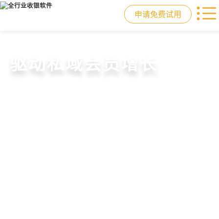
申请免费试用
门店收银，就用店易
重塑门店运营体验
驱动私域会员增长
快速拓展生意边界
智慧收银+商品库存+会员增长+小程序
从极速收银、全渠道库存同步到订单
从支付即会员、精准营销到优惠券互
借助小程序商城、线上引流到线下售
商城，一套系统解决开店管店及业绩
统一处理，重构门店运营流程，实现
通，驱动私域流量沉淀和会员复购，
后，打通全域销售渠道，拓展生意边
增长难题
降本增效与业绩突破
提升忠诚度和营销效果
界，提升顾客体验
申请免费试用
申请免费试用
申请免费试用
申请免费试用