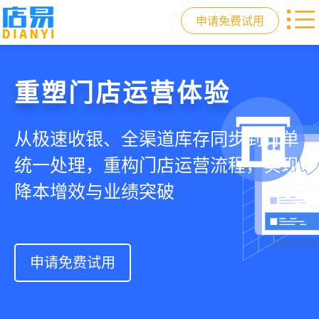
申请免费试用
门店收银，就用店易
重塑门店运营体验
驱动私域会员增长
快速拓展生意边界
智慧收银+商品库存+会员增长+小程序
从极速收银、全渠道库存同步到订单
从支付即会员、精准营销到优惠券互
借助小程序商城、线上引流到线下售
商城，一套系统解决开店管店及业绩
统一处理，重构门店运营流程，实现
通，驱动私域流量沉淀和会员复购，
后，打通全域销售渠道，拓展生意边
增长难题
降本增效与业绩突破
提升忠诚度和营销效果
界，提升顾客体验
申请免费试用
申请免费试用
申请免费试用
申请免费试用