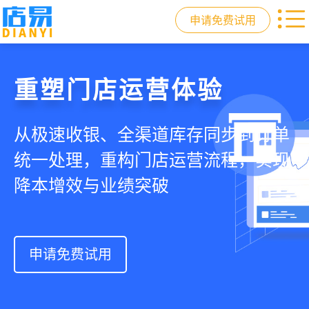
申请免费试用
门店收银，就用店易
重塑门店运营体验
驱动私域会员增长
快速拓展生意边界
智慧收银+商品库存+会员增长+小程序
从极速收银、全渠道库存同步到订单
从支付即会员、精准营销到优惠券互
借助小程序商城、线上引流到线下售
商城，一套系统解决开店管店及业绩
统一处理，重构门店运营流程，实现
通，驱动私域流量沉淀和会员复购，
后，打通全域销售渠道，拓展生意边
增长难题
降本增效与业绩突破
提升忠诚度和营销效果
界，提升顾客体验
申请免费试用
申请免费试用
申请免费试用
申请免费试用