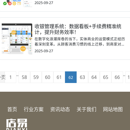
如...
2025-09-27
收银管理系统：数据看板+手续费精准统
计，提升财务效率！
在数字化浪潮席卷的当下，实体商业的运营模式正经历
着深刻变革。从顾客消费习惯的线上迁移，到商家对
精...
2025-09-27
..
..
一页
1
58
59
60
61
63
64
65
66
1
62
首页
行业方案
资讯动态
关于我们
网站地图