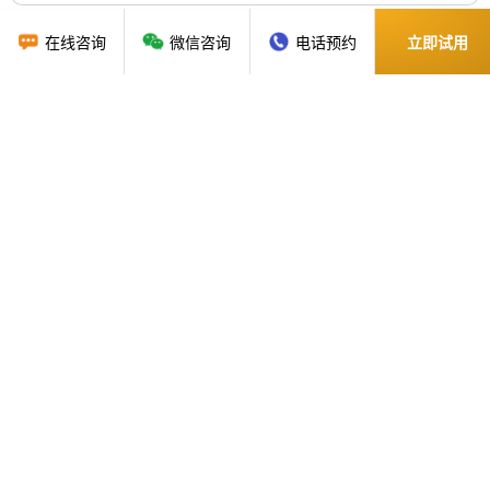
在线咨询
微信咨询
电话预约
立即试用
关注"门店收银管理系统"的用户还关注
门店收银管理系统
首页
行业方案
资讯动态
关于我们
网站地图
广州贝应云科技有限公司
地址：广州市黄埔区科学大道162号创意大厦B3栋1203