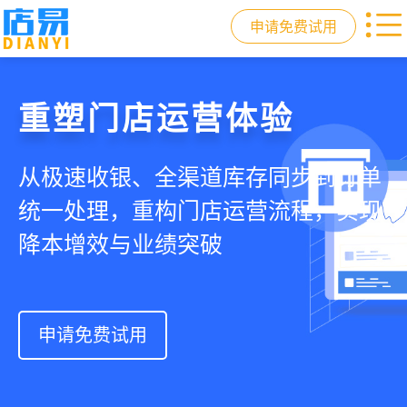
申请免费试用
门店收银，就用店易
重塑门店运营体验
驱动私域会员增长
快速拓展生意边界
智慧收银+商品库存+会员增长+小程序
从极速收银、全渠道库存同步到订单
从支付即会员、精准营销到优惠券互
借助小程序商城、线上引流到线下售
商城，一套系统解决开店管店及业绩
统一处理，重构门店运营流程，实现
通，驱动私域流量沉淀和会员复购，
后，打通全域销售渠道，拓展生意边
增长难题
降本增效与业绩突破
提升忠诚度和营销效果
界，提升顾客体验
申请免费试用
申请免费试用
申请免费试用
申请免费试用