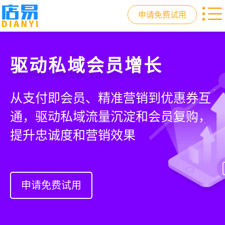
申请免费试用
快速拓展生意边界
门店收银，就用店易
重塑门店运营体验
驱动私域会员增长
借助小程序商城、线上引流到线下售
智慧收银+商品库存+会员增长+小程序
从极速收银、全渠道库存同步到订单
从支付即会员、精准营销到优惠券互
后，打通全域销售渠道，拓展生意边
商城，一套系统解决开店管店及业绩
统一处理，重构门店运营流程，实现
通，驱动私域流量沉淀和会员复购，
界，提升顾客体验
增长难题
降本增效与业绩突破
提升忠诚度和营销效果
申请免费试用
申请免费试用
申请免费试用
申请免费试用