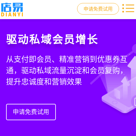
申请免费试用
门店收银，就用店易
重塑门店运营体验
驱动私域会员增长
快速拓展生意边界
智慧收银+商品库存+会员增长+小程序
从极速收银、全渠道库存同步到订单
从支付即会员、精准营销到优惠券互
借助小程序商城、线上引流到线下售
商城，一套系统解决开店管店及业绩
统一处理，重构门店运营流程，实现
通，驱动私域流量沉淀和会员复购，
后，打通全域销售渠道，拓展生意边
增长难题
降本增效与业绩突破
提升忠诚度和营销效果
界，提升顾客体验
申请免费试用
申请免费试用
申请免费试用
申请免费试用