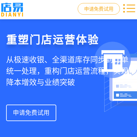
申请免费试用
门店收银，就用店易
重塑门店运营体验
驱动私域会员增长
快速拓展生意边界
智慧收银+商品库存+会员增长+小程序
从极速收银、全渠道库存同步到订单
从支付即会员、精准营销到优惠券互
借助小程序商城、线上引流到线下售
商城，一套系统解决开店管店及业绩
统一处理，重构门店运营流程，实现
通，驱动私域流量沉淀和会员复购，
后，打通全域销售渠道，拓展生意边
增长难题
降本增效与业绩突破
提升忠诚度和营销效果
界，提升顾客体验
申请免费试用
申请免费试用
申请免费试用
申请免费试用