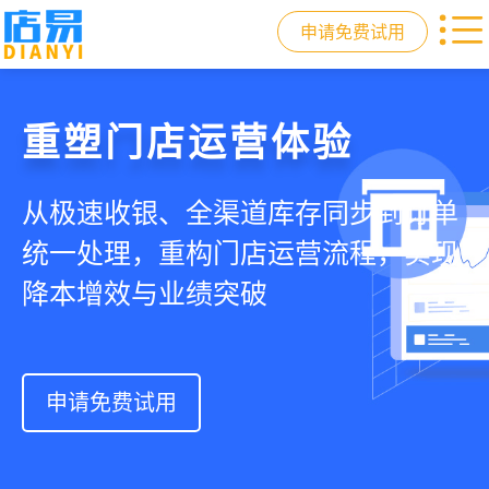
申请免费试用
门店收银，就用店易
重塑门店运营体验
驱动私域会员增长
快速拓展生意边界
智慧收银+商品库存+会员增长+小程序
从极速收银、全渠道库存同步到订单
从支付即会员、精准营销到优惠券互
借助小程序商城、线上引流到线下售
商城，一套系统解决开店管店及业绩
统一处理，重构门店运营流程，实现
通，驱动私域流量沉淀和会员复购，
后，打通全域销售渠道，拓展生意边
增长难题
降本增效与业绩突破
提升忠诚度和营销效果
界，提升顾客体验
申请免费试用
申请免费试用
申请免费试用
申请免费试用