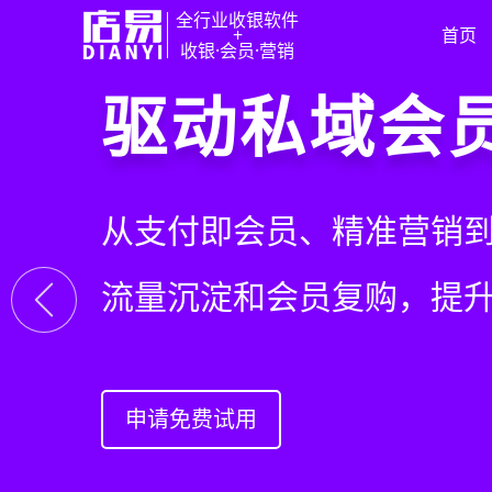
全行业收银软件
+
首页
收银·会员·营销
门店收银，
重塑门店运
驱动私域会
快速拓展生
智慧收银+商品库存+会员
从极速收银、全渠道库存
从支付即会员、精准营销
借助小程序商城、线上引
系统解决开店管店及业绩
构门店运营流程，实现降
流量沉淀和会员复购，提
销售渠道，拓展生意边界
上一张
申请免费试用
申请免费试用
申请免费试用
申请免费试用