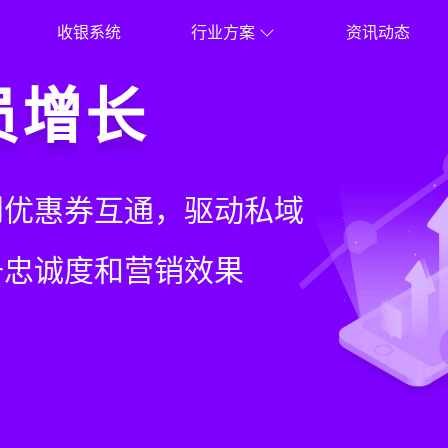
收银系统
行业方案
资讯动态
就用店易
营体验
员增长
意边界
增长+小程序商城，一套
同步到订单统一处理，重
到优惠券互通，驱动私域
流到线下售后，打通全域
增长难题
本增效与业绩突破
升忠诚度和营销效果
，提升顾客体验