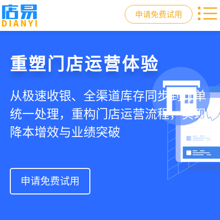
申请免费试用
门店收银，就用店易
重塑门店运营体验
驱动私域会员增长
快速拓展生意边界
智慧收银+商品库存+会员增长+小程序
从极速收银、全渠道库存同步到订单
从支付即会员、精准营销到优惠券互
借助小程序商城、线上引流到线下售
商城，一套系统解决开店管店及业绩
统一处理，重构门店运营流程，实现
通，驱动私域流量沉淀和会员复购，
后，打通全域销售渠道，拓展生意边
增长难题
降本增效与业绩突破
提升忠诚度和营销效果
界，提升顾客体验
申请免费试用
申请免费试用
申请免费试用
申请免费试用