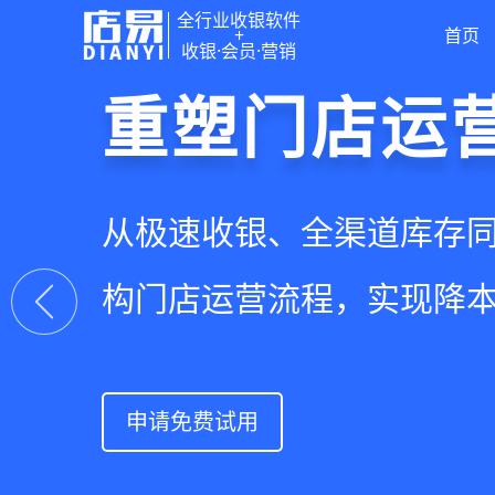
全行业收银软件
+
首页
收银·会员·营销
门店收银，
重塑门店运
驱动私域会
快速拓展生
智慧收银+商品库存+会员
从极速收银、全渠道库存
从支付即会员、精准营销
借助小程序商城、线上引
系统解决开店管店及业绩
构门店运营流程，实现降
流量沉淀和会员复购，提
销售渠道，拓展生意边界
上一张
申请免费试用
申请免费试用
申请免费试用
申请免费试用