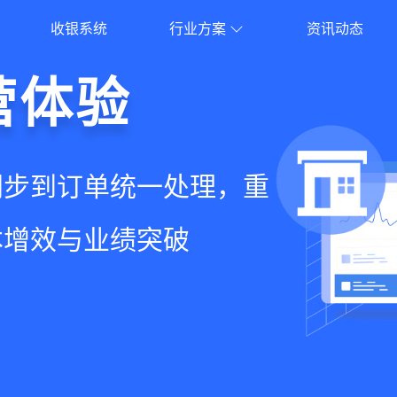
收银系统
行业方案
资讯动态
就用店易
营体验
员增长
意边界
增长+小程序商城，一套
同步到订单统一处理，重
到优惠券互通，驱动私域
流到线下售后，打通全域
增长难题
本增效与业绩突破
升忠诚度和营销效果
，提升顾客体验