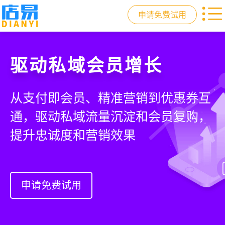
申请免费试用
快速拓展生意边界
门店收银，就用店易
重塑门店运营体验
驱动私域会员增长
借助小程序商城、线上引流到线下售
智慧收银+商品库存+会员增长+小程序
从极速收银、全渠道库存同步到订单
从支付即会员、精准营销到优惠券互
后，打通全域销售渠道，拓展生意边
商城，一套系统解决开店管店及业绩
统一处理，重构门店运营流程，实现
通，驱动私域流量沉淀和会员复购，
界，提升顾客体验
增长难题
降本增效与业绩突破
提升忠诚度和营销效果
申请免费试用
申请免费试用
申请免费试用
申请免费试用