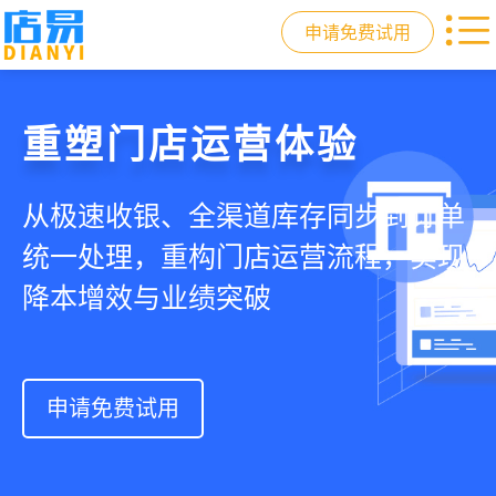
申请免费试用
门店收银，就用店易
重塑门店运营体验
驱动私域会员增长
快速拓展生意边界
智慧收银+商品库存+会员增长+小程序
从极速收银、全渠道库存同步到订单
从支付即会员、精准营销到优惠券互
借助小程序商城、线上引流到线下售
商城，一套系统解决开店管店及业绩
统一处理，重构门店运营流程，实现
通，驱动私域流量沉淀和会员复购，
后，打通全域销售渠道，拓展生意边
增长难题
降本增效与业绩突破
提升忠诚度和营销效果
界，提升顾客体验
申请免费试用
申请免费试用
申请免费试用
申请免费试用