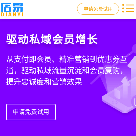
申请免费试用
门店收银，就用店易
重塑门店运营体验
驱动私域会员增长
快速拓展生意边界
智慧收银+商品库存+会员增长+小程序
从极速收银、全渠道库存同步到订单
从支付即会员、精准营销到优惠券互
借助小程序商城、线上引流到线下售
商城，一套系统解决开店管店及业绩
统一处理，重构门店运营流程，实现
通，驱动私域流量沉淀和会员复购，
后，打通全域销售渠道，拓展生意边
增长难题
降本增效与业绩突破
提升忠诚度和营销效果
界，提升顾客体验
申请免费试用
申请免费试用
申请免费试用
申请免费试用