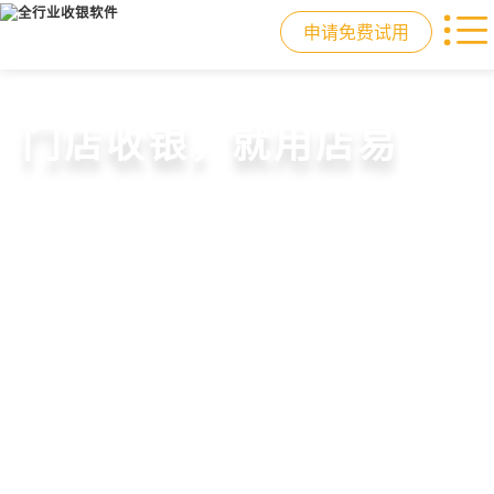
申请免费试用
重塑门店运营体验
驱动私域会员增长
快速拓展生意边界
门店收银，就用店易
从极速收银、全渠道库存同步到订单
从支付即会员、精准营销到优惠券互
借助小程序商城、线上引流到线下售
智慧收银+商品库存+会员增长+小程序
统一处理，重构门店运营流程，实现
通，驱动私域流量沉淀和会员复购，
后，打通全域销售渠道，拓展生意边
商城，一套系统解决开店管店及业绩
降本增效与业绩突破
提升忠诚度和营销效果
界，提升顾客体验
增长难题
申请免费试用
申请免费试用
申请免费试用
申请免费试用