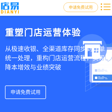
申请免费试用
门店收银，就用店易
重塑门店运营体验
驱动私域会员增长
快速拓展生意边界
智慧收银+商品库存+会员增长+小程序
从极速收银、全渠道库存同步到订单
从支付即会员、精准营销到优惠券互
借助小程序商城、线上引流到线下售
商城，一套系统解决开店管店及业绩
统一处理，重构门店运营流程，实现
通，驱动私域流量沉淀和会员复购，
后，打通全域销售渠道，拓展生意边
增长难题
降本增效与业绩突破
提升忠诚度和营销效果
界，提升顾客体验
申请免费试用
申请免费试用
申请免费试用
申请免费试用