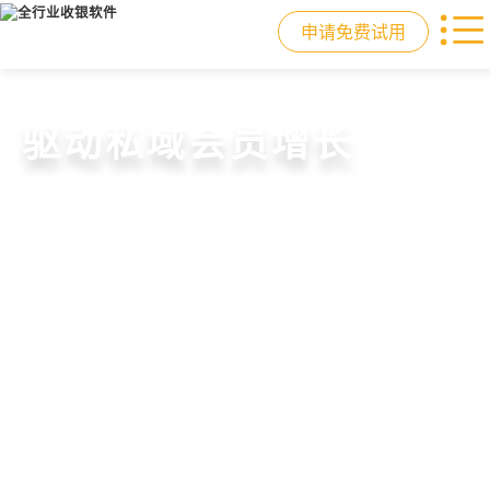
申请免费试用
门店收银，就用店易
重塑门店运营体验
驱动私域会员增长
快速拓展生意边界
智慧收银+商品库存+会员增长+小程序
从极速收银、全渠道库存同步到订单
从支付即会员、精准营销到优惠券互
借助小程序商城、线上引流到线下售
商城，一套系统解决开店管店及业绩
统一处理，重构门店运营流程，实现
通，驱动私域流量沉淀和会员复购，
后，打通全域销售渠道，拓展生意边
增长难题
降本增效与业绩突破
提升忠诚度和营销效果
界，提升顾客体验
申请免费试用
申请免费试用
申请免费试用
申请免费试用