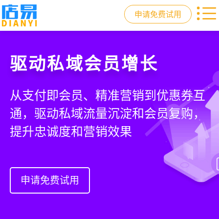
申请免费试用
门店收银，就用店易
重塑门店运营体验
驱动私域会员增长
快速拓展生意边界
智慧收银+商品库存+会员增长+小程序
从极速收银、全渠道库存同步到订单
从支付即会员、精准营销到优惠券互
借助小程序商城、线上引流到线下售
商城，一套系统解决开店管店及业绩
统一处理，重构门店运营流程，实现
通，驱动私域流量沉淀和会员复购，
后，打通全域销售渠道，拓展生意边
增长难题
降本增效与业绩突破
提升忠诚度和营销效果
界，提升顾客体验
申请免费试用
申请免费试用
申请免费试用
申请免费试用