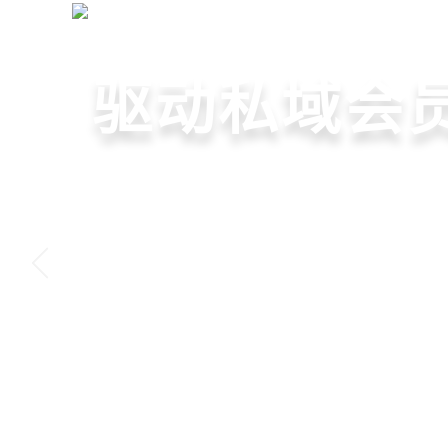
全行业收银软件
+
首页
收银·会员·营销
快速拓展生
门店收银，
重塑门店运
驱动私域会
借助小程序商城、线上引
智慧收银+商品库存+会员
从极速收银、全渠道库存
从支付即会员、精准营销
销售渠道，拓展生意边界
系统解决开店管店及业绩
构门店运营流程，实现降
流量沉淀和会员复购，提
上一张
申请免费试用
申请免费试用
申请免费试用
申请免费试用