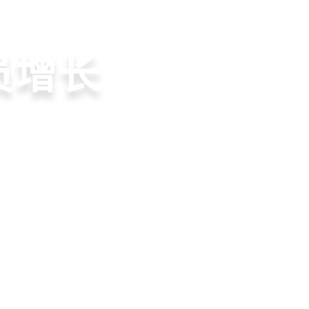
收银系统
行业方案
资讯动态
意边界
就用店易
营体验
员增长
流到线下售后，打通全域
增长+小程序商城，一套
同步到订单统一处理，重
到优惠券互通，驱动私域
，提升顾客体验
增长难题
本增效与业绩突破
升忠诚度和营销效果