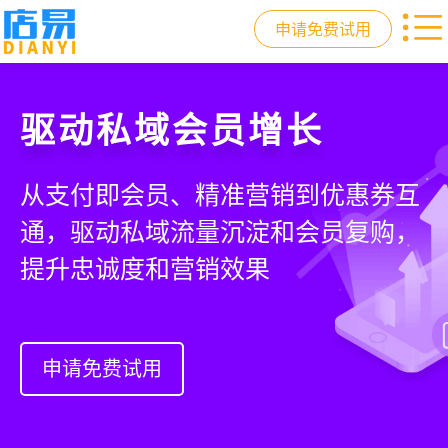
申请免费试用
门店收银，就用店易
重塑门店运营体验
驱动私域会员增长
快速拓展生意边界
智慧收银+商品库存+会员增长+小程序
从极速收银、全渠道库存同步到订单
从支付即会员、精准营销到优惠券互
借助小程序商城、线上引流到线下售
商城，一套系统解决开店管店及业绩
统一处理，重构门店运营流程，实现
通，驱动私域流量沉淀和会员复购，
后，打通全域销售渠道，拓展生意边
增长难题
降本增效与业绩突破
提升忠诚度和营销效果
界，提升顾客体验
申请免费试用
申请免费试用
申请免费试用
申请免费试用