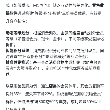
式（如纸质卡、固定折扣）缺乏互动性与差异化。
零售收
银软件
通过构建“等级-积分-权益”三维会员体系，有效提
升客户黏性：
动态等级划分
：根据消费频次、金额等维度自动划分会员
等级（如普通会员、银卡、金卡），不同等级享受差异化
折扣；
智能积分系统
：消费累积积分可兑换商品或抵扣现金，同
时设置“生日双倍积分”“签到领积分”等互动任务；
精准营销推送
：基于会员消费数据生成标签（如“高频购
买者”“大额消费者”），定向推送个性化优惠券或新品推
荐。
以某服装品牌为例，通过
店易
的会员体系，其会员复购率
提升35%，流失率下降22%。系统自动识别的“沉睡会员”
群体，通过推送“满300减50”专属券，成功唤醒60%以上
的休眠客户。