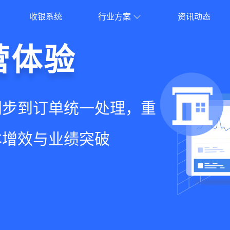
收银系统
行业方案
资讯动态
就用店易
营体验
员增长
意边界
增长+小程序商城，一套
同步到订单统一处理，重
到优惠券互通，驱动私域
流到线下售后，打通全域
增长难题
本增效与业绩突破
升忠诚度和营销效果
，提升顾客体验