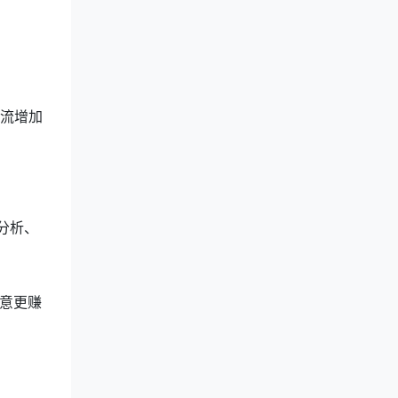
客流增加
分析、
意更赚