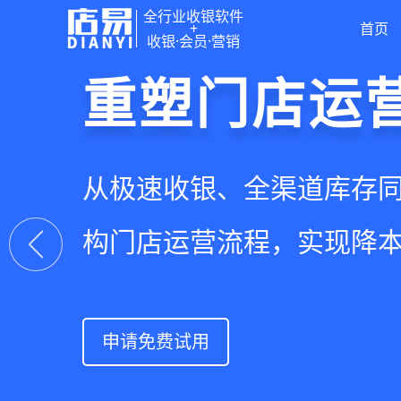
全行业收银软件
+
首页
收银·会员·营销
门店收银，
重塑门店运
驱动私域会
快速拓展生
智慧收银+商品库存+会员
从极速收银、全渠道库存
从支付即会员、精准营销
借助小程序商城、线上引
系统解决开店管店及业绩
构门店运营流程，实现降
流量沉淀和会员复购，提
销售渠道，拓展生意边界
上一张
申请免费试用
申请免费试用
申请免费试用
申请免费试用