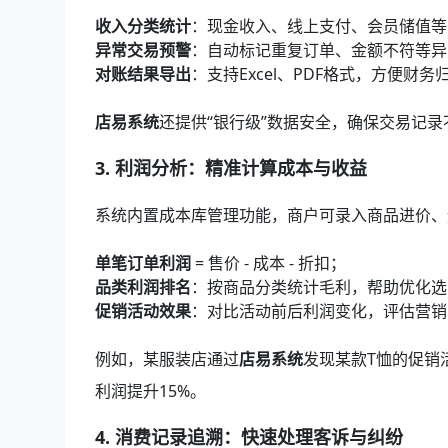
收入分类统计
：现金收入、线上支付、会员储值等
异常交易预警
：自动标记重复订单、金额不符等异
对账结果导出
：支持Excel、PDF格式，方便财务
店易系统
还提供“银行级”数据安全，确保交易记
3.
利润分析：精准计算成本与收益
系统内置成本库管理功能，商户可录入商品进价、
单笔订单利润
= 售价 - 成本 - 折扣；
品类利润排名
：按商品分类统计毛利，帮助优化选
促销活动效果
：对比活动前后利润变化，评估营销R
例如，某服装店通过
店易系统
发现某款T恤的促销
利润提升15%。
4.
消费记录追溯：快速处理客诉与纠纷