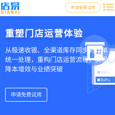
申请免费试用
门店收银，就用店易
重塑门店运营体验
驱动私域会员增长
快速拓展生意边界
智慧收银+商品库存+会员增长+小程序
从极速收银、全渠道库存同步到订单
从支付即会员、精准营销到优惠券互
借助小程序商城、线上引流到线下售
商城，一套系统解决开店管店及业绩
统一处理，重构门店运营流程，实现
通，驱动私域流量沉淀和会员复购，
后，打通全域销售渠道，拓展生意边
增长难题
降本增效与业绩突破
提升忠诚度和营销效果
界，提升顾客体验
申请免费试用
申请免费试用
申请免费试用
申请免费试用