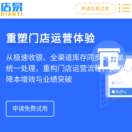
申请免费试用
门店收银，就用店易
重塑门店运营体验
驱动私域会员增长
快速拓展生意边界
智慧收银+商品库存+会员增长+小程序
从极速收银、全渠道库存同步到订单
从支付即会员、精准营销到优惠券互
借助小程序商城、线上引流到线下售
商城，一套系统解决开店管店及业绩
统一处理，重构门店运营流程，实现
通，驱动私域流量沉淀和会员复购，
后，打通全域销售渠道，拓展生意边
增长难题
降本增效与业绩突破
提升忠诚度和营销效果
界，提升顾客体验
申请免费试用
申请免费试用
申请免费试用
申请免费试用