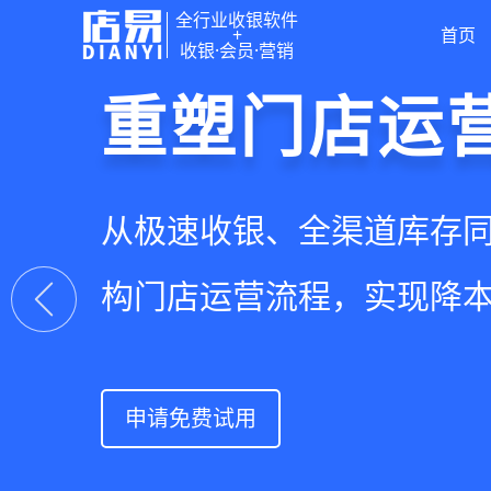
全行业收银软件
+
首页
收银·会员·营销
门店收银，
重塑门店运
驱动私域会
快速拓展生
智慧收银+商品库存+会员
从极速收银、全渠道库存
从支付即会员、精准营销
借助小程序商城、线上引
系统解决开店管店及业绩
构门店运营流程，实现降
流量沉淀和会员复购，提
销售渠道，拓展生意边界
上一张
申请免费试用
申请免费试用
申请免费试用
申请免费试用