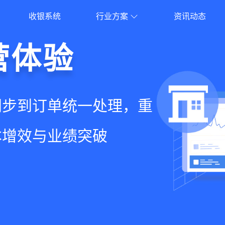
收银系统
行业方案
资讯动态
就用店易
营体验
员增长
意边界
增长+小程序商城，一套
同步到订单统一处理，重
到优惠券互通，驱动私域
流到线下售后，打通全域
增长难题
本增效与业绩突破
升忠诚度和营销效果
，提升顾客体验