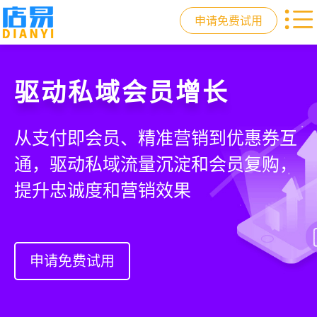
申请免费试用
门店收银，就用店易
重塑门店运营体验
驱动私域会员增长
快速拓展生意边界
智慧收银+商品库存+会员增长+小程序
从极速收银、全渠道库存同步到订单
从支付即会员、精准营销到优惠券互
借助小程序商城、线上引流到线下售
商城，一套系统解决开店管店及业绩
统一处理，重构门店运营流程，实现
通，驱动私域流量沉淀和会员复购，
后，打通全域销售渠道，拓展生意边
增长难题
降本增效与业绩突破
提升忠诚度和营销效果
界，提升顾客体验
申请免费试用
申请免费试用
申请免费试用
申请免费试用