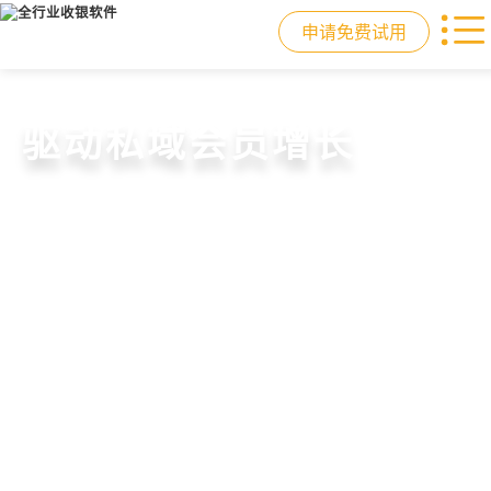
申请免费试用
门店收银，就用店易
重塑门店运营体验
驱动私域会员增长
快速拓展生意边界
智慧收银+商品库存+会员增长+小程序
从极速收银、全渠道库存同步到订单
从支付即会员、精准营销到优惠券互
借助小程序商城、线上引流到线下售
商城，一套系统解决开店管店及业绩
统一处理，重构门店运营流程，实现
通，驱动私域流量沉淀和会员复购，
后，打通全域销售渠道，拓展生意边
增长难题
降本增效与业绩突破
提升忠诚度和营销效果
界，提升顾客体验
申请免费试用
申请免费试用
申请免费试用
申请免费试用