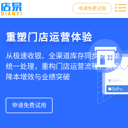
申请免费试用
门店收银，就用店易
重塑门店运营体验
驱动私域会员增长
快速拓展生意边界
智慧收银+商品库存+会员增长+小程序
从极速收银、全渠道库存同步到订单
从支付即会员、精准营销到优惠券互
借助小程序商城、线上引流到线下售
商城，一套系统解决开店管店及业绩
统一处理，重构门店运营流程，实现
通，驱动私域流量沉淀和会员复购，
后，打通全域销售渠道，拓展生意边
增长难题
降本增效与业绩突破
提升忠诚度和营销效果
界，提升顾客体验
申请免费试用
申请免费试用
申请免费试用
申请免费试用