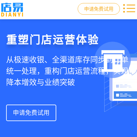
申请免费试用
门店收银，就用店易
重塑门店运营体验
驱动私域会员增长
快速拓展生意边界
智慧收银+商品库存+会员增长+小程序
从极速收银、全渠道库存同步到订单
从支付即会员、精准营销到优惠券互
借助小程序商城、线上引流到线下售
商城，一套系统解决开店管店及业绩
统一处理，重构门店运营流程，实现
通，驱动私域流量沉淀和会员复购，
后，打通全域销售渠道，拓展生意边
增长难题
降本增效与业绩突破
提升忠诚度和营销效果
界，提升顾客体验
申请免费试用
申请免费试用
申请免费试用
申请免费试用