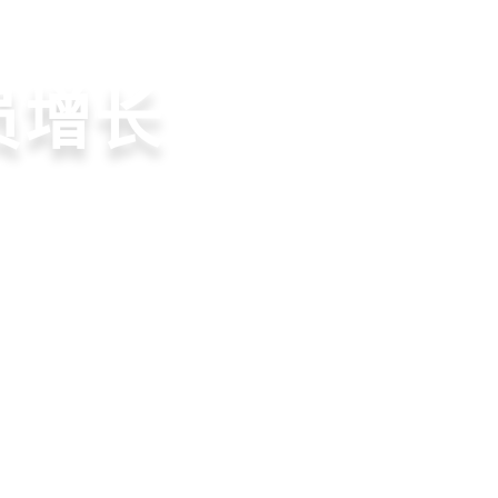
收银系统
行业方案
资讯动态
就用店易
营体验
员增长
意边界
增长+小程序商城，一套
同步到订单统一处理，重
到优惠券互通，驱动私域
流到线下售后，打通全域
增长难题
本增效与业绩突破
升忠诚度和营销效果
，提升顾客体验