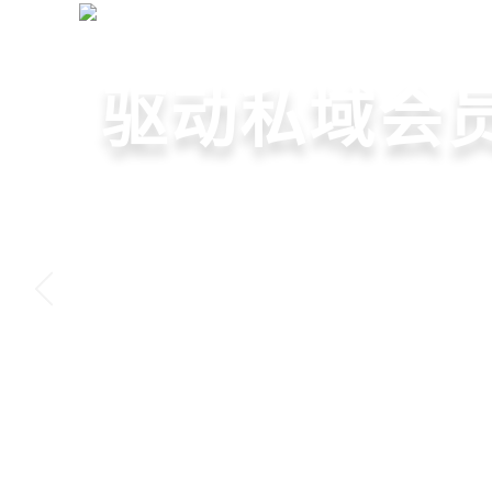
全行业收银软件
+
首页
收银·会员·营销
门店收银，
重塑门店运
驱动私域会
快速拓展生
智慧收银+商品库存+会员
从极速收银、全渠道库存
从支付即会员、精准营销
借助小程序商城、线上引
系统解决开店管店及业绩
构门店运营流程，实现降
流量沉淀和会员复购，提
销售渠道，拓展生意边界
上一张
申请免费试用
申请免费试用
申请免费试用
申请免费试用