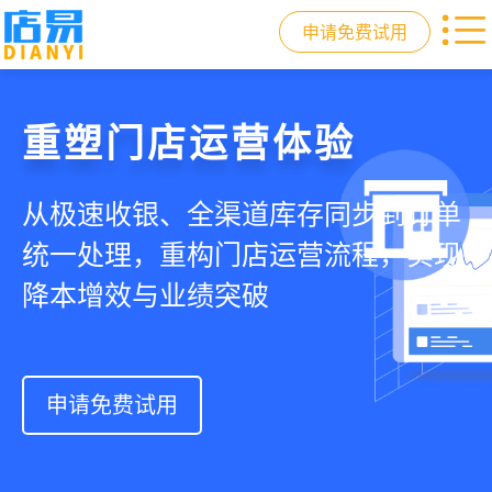
申请免费试用
门店收银，就用店易
重塑门店运营体验
驱动私域会员增长
快速拓展生意边界
智慧收银+商品库存+会员增长+小程序
从极速收银、全渠道库存同步到订单
从支付即会员、精准营销到优惠券互
借助小程序商城、线上引流到线下售
商城，一套系统解决开店管店及业绩
统一处理，重构门店运营流程，实现
通，驱动私域流量沉淀和会员复购，
后，打通全域销售渠道，拓展生意边
增长难题
降本增效与业绩突破
提升忠诚度和营销效果
界，提升顾客体验
申请免费试用
申请免费试用
申请免费试用
申请免费试用