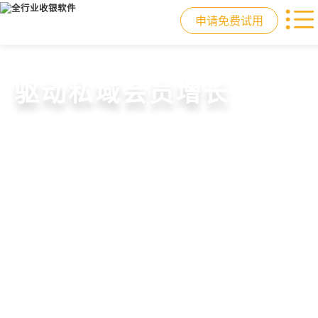
申请免费试用
门店收银，就用店易
重塑门店运营体验
驱动私域会员增长
快速拓展生意边界
智慧收银+商品库存+会员增长+小程序
从极速收银、全渠道库存同步到订单
从支付即会员、精准营销到优惠券互
借助小程序商城、线上引流到线下售
商城，一套系统解决开店管店及业绩
统一处理，重构门店运营流程，实现
通，驱动私域流量沉淀和会员复购，
后，打通全域销售渠道，拓展生意边
增长难题
降本增效与业绩突破
提升忠诚度和营销效果
界，提升顾客体验
申请免费试用
申请免费试用
申请免费试用
申请免费试用