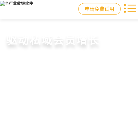
申请免费试用
门店收银，就用店易
重塑门店运营体验
驱动私域会员增长
快速拓展生意边界
智慧收银+商品库存+会员增长+小程序
从极速收银、全渠道库存同步到订单
从支付即会员、精准营销到优惠券互
借助小程序商城、线上引流到线下售
商城，一套系统解决开店管店及业绩
统一处理，重构门店运营流程，实现
通，驱动私域流量沉淀和会员复购，
后，打通全域销售渠道，拓展生意边
增长难题
降本增效与业绩突破
提升忠诚度和营销效果
界，提升顾客体验
申请免费试用
申请免费试用
申请免费试用
申请免费试用