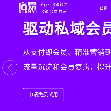
全行业收银软件
+
首页
收银·会员·营销
门店收银，
重塑门店运
驱动私域会
快速拓展生
智慧收银+商品库存+会员
从极速收银、全渠道库存
从支付即会员、精准营销
借助小程序商城、线上引
系统解决开店管店及业绩
构门店运营流程，实现降
流量沉淀和会员复购，提
销售渠道，拓展生意边界
上一张
申请免费试用
申请免费试用
申请免费试用
申请免费试用