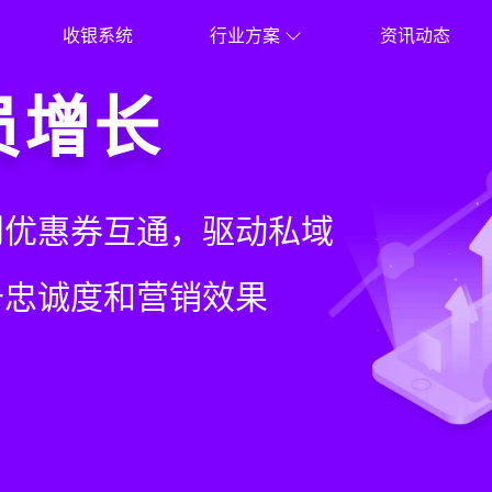
收银系统
行业方案
资讯动态
就用店易
营体验
员增长
意边界
增长+小程序商城，一套
同步到订单统一处理，重
到优惠券互通，驱动私域
流到线下售后，打通全域
增长难题
本增效与业绩突破
升忠诚度和营销效果
，提升顾客体验