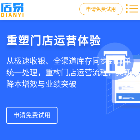
申请免费试用
门店收银，就用店易
重塑门店运营体验
驱动私域会员增长
快速拓展生意边界
智慧收银+商品库存+会员增长+小程序
从极速收银、全渠道库存同步到订单
从支付即会员、精准营销到优惠券互
借助小程序商城、线上引流到线下售
商城，一套系统解决开店管店及业绩
统一处理，重构门店运营流程，实现
通，驱动私域流量沉淀和会员复购，
后，打通全域销售渠道，拓展生意边
增长难题
降本增效与业绩突破
提升忠诚度和营销效果
界，提升顾客体验
申请免费试用
申请免费试用
申请免费试用
申请免费试用