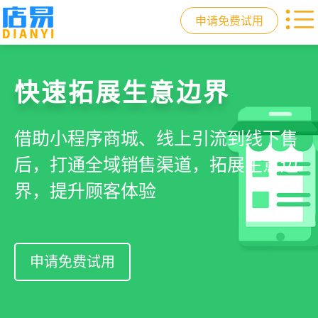
申请免费试用
门店收银，就用店易
重塑门店运营体验
驱动私域会员增长
快速拓展生意边界
智慧收银+商品库存+会员增长+小程序
从极速收银、全渠道库存同步到订单
从支付即会员、精准营销到优惠券互
借助小程序商城、线上引流到线下售
商城，一套系统解决开店管店及业绩
统一处理，重构门店运营流程，实现
通，驱动私域流量沉淀和会员复购，
后，打通全域销售渠道，拓展生意边
增长难题
降本增效与业绩突破
提升忠诚度和营销效果
界，提升顾客体验
申请免费试用
申请免费试用
申请免费试用
申请免费试用