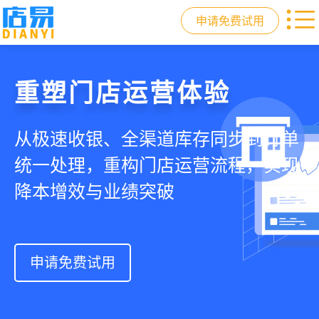
申请免费试用
门店收银，就用店易
重塑门店运营体验
驱动私域会员增长
快速拓展生意边界
智慧收银+商品库存+会员增长+小程序
从极速收银、全渠道库存同步到订单
从支付即会员、精准营销到优惠券互
借助小程序商城、线上引流到线下售
商城，一套系统解决开店管店及业绩
统一处理，重构门店运营流程，实现
通，驱动私域流量沉淀和会员复购，
后，打通全域销售渠道，拓展生意边
增长难题
降本增效与业绩突破
提升忠诚度和营销效果
界，提升顾客体验
申请免费试用
申请免费试用
申请免费试用
申请免费试用