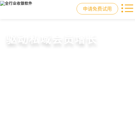
申请免费试用
门店收银，就用店易
重塑门店运营体验
驱动私域会员增长
快速拓展生意边界
智慧收银+商品库存+会员增长+小程序
从极速收银、全渠道库存同步到订单
从支付即会员、精准营销到优惠券互
借助小程序商城、线上引流到线下售
商城，一套系统解决开店管店及业绩
统一处理，重构门店运营流程，实现
通，驱动私域流量沉淀和会员复购，
后，打通全域销售渠道，拓展生意边
增长难题
降本增效与业绩突破
提升忠诚度和营销效果
界，提升顾客体验
申请免费试用
申请免费试用
申请免费试用
申请免费试用