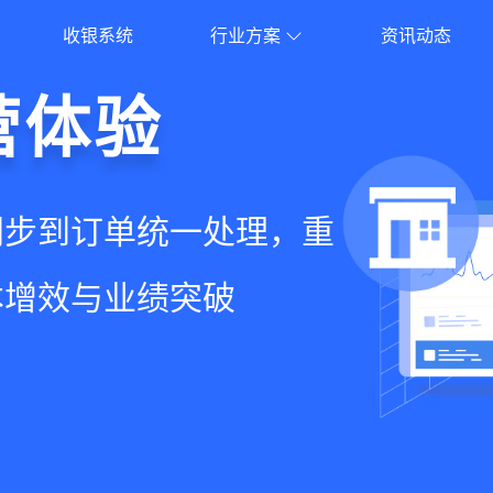
收银系统
行业方案
资讯动态
就用店易
营体验
员增长
意边界
增长+小程序商城，一套
同步到订单统一处理，重
到优惠券互通，驱动私域
流到线下售后，打通全域
增长难题
本增效与业绩突破
升忠诚度和营销效果
，提升顾客体验