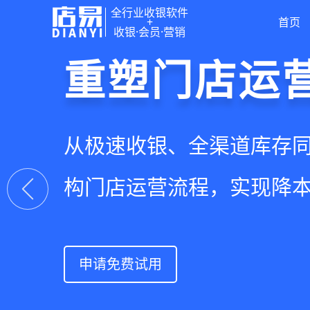
全行业收银软件
+
首页
收银·会员·营销
门店收银，
重塑门店运
驱动私域会
快速拓展生
智慧收银+商品库存+会员
从极速收银、全渠道库存
从支付即会员、精准营销
借助小程序商城、线上引
系统解决开店管店及业绩
构门店运营流程，实现降
流量沉淀和会员复购，提
销售渠道，拓展生意边界
上一张
申请免费试用
申请免费试用
申请免费试用
申请免费试用