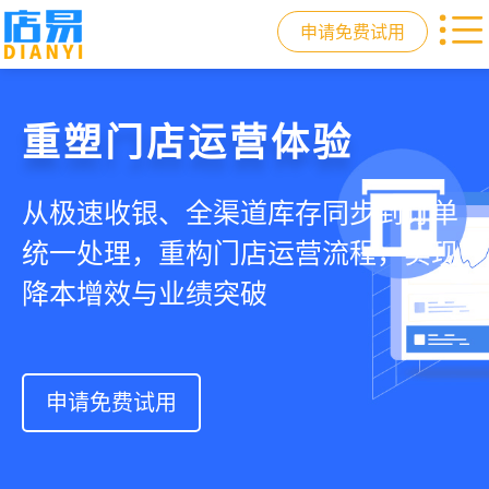
申请免费试用
门店收银，就用店易
重塑门店运营体验
驱动私域会员增长
快速拓展生意边界
智慧收银+商品库存+会员增长+小程序
从极速收银、全渠道库存同步到订单
从支付即会员、精准营销到优惠券互
借助小程序商城、线上引流到线下售
商城，一套系统解决开店管店及业绩
统一处理，重构门店运营流程，实现
通，驱动私域流量沉淀和会员复购，
后，打通全域销售渠道，拓展生意边
增长难题
降本增效与业绩突破
提升忠诚度和营销效果
界，提升顾客体验
申请免费试用
申请免费试用
申请免费试用
申请免费试用