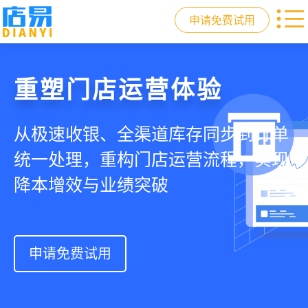
申请免费试用
门店收银，就用店易
重塑门店运营体验
驱动私域会员增长
快速拓展生意边界
智慧收银+商品库存+会员增长+小程序
从极速收银、全渠道库存同步到订单
从支付即会员、精准营销到优惠券互
借助小程序商城、线上引流到线下售
商城，一套系统解决开店管店及业绩
统一处理，重构门店运营流程，实现
通，驱动私域流量沉淀和会员复购，
后，打通全域销售渠道，拓展生意边
增长难题
降本增效与业绩突破
提升忠诚度和营销效果
界，提升顾客体验
申请免费试用
申请免费试用
申请免费试用
申请免费试用