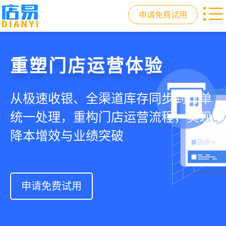
申请免费试用
门店收银，就用店易
重塑门店运营体验
驱动私域会员增长
快速拓展生意边界
智慧收银+商品库存+会员增长+小程序
从极速收银、全渠道库存同步到订单
从支付即会员、精准营销到优惠券互
借助小程序商城、线上引流到线下售
商城，一套系统解决开店管店及业绩
统一处理，重构门店运营流程，实现
通，驱动私域流量沉淀和会员复购，
后，打通全域销售渠道，拓展生意边
增长难题
降本增效与业绩突破
提升忠诚度和营销效果
界，提升顾客体验
申请免费试用
申请免费试用
申请免费试用
申请免费试用